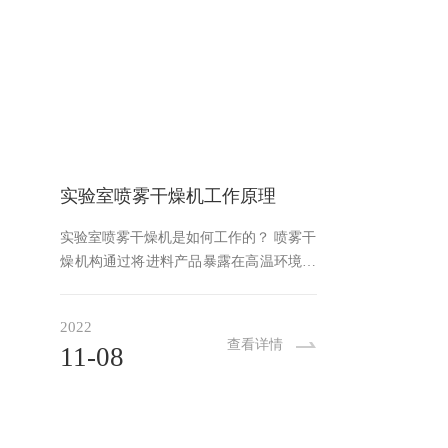
实验室喷雾干燥机工作原理
实验室喷雾干燥机是如何工作的？ 喷雾干
燥机构通过将进料产品暴露在高温环境中
来去除水分。在该过程中可以确定三个主
要步骤，包括雾化、液滴到颗粒的转化和
2022
颗粒收集。液体供应首先通过雾化器供
查看详情
11-08
给，雾化器将液体分……