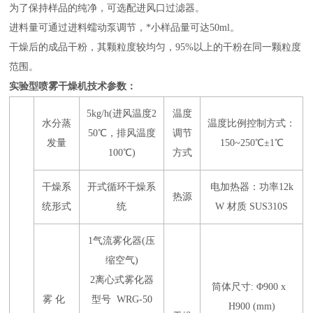
为了保持样品的纯净，可选配进风口过滤器。
进料量可通过进料蠕动泵调节，*小样品量可达50ml。
干燥后的成品干粉，其颗粒度较均匀，95%以上的干粉在同一颗粒度
范围。
实验型喷雾干燥机技术参数：
5kg/h(进风温度2
温度
水分蒸
温度比例控制方式：
50℃，排风温度
调节
发量
150~250℃±1℃
100℃)
方式
干燥系
开式循环干燥系
电加热器：功率12k
热源
统形式
统
W 材质 SUS310S
1气流雾化器(压
缩空气)
2离心式雾化器
筒体尺寸: Φ900 x
雾 化
型号 WRG-50
H900 (mm)