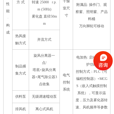
干燥
方 式
转速 25000 r.p.
性
附属品: 操作门、观
室尺
m (50Hz)
能
察窗、照明窗、产品
寸
雾化盘 直径50m
·
料桶
m
构
万向脚轮可移动
成
热风接
并流方式
触方式
旋风分离器一
电加热: 启动联锁保
点/
护功能
制品捕
塔底+旋风分离
控制方式：PLC（可
集方式
电气
器+尾气除尘器3
编程控制器）+MCG
控制
点收集
S（嵌入式触摸控制
系统
系统），可显示温
供料泵
无级调速蠕动泵
度，压力及雾化器转
速、风机频率等参数
排风机
离心式风机