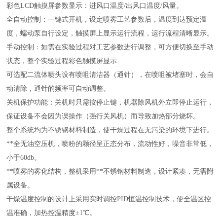
彩色LCD触摸屏参数显示：进风口温度/出风口温度/风量。
全自动控制：一键式开机，设定喷雾工艺参数后，温度到达预定温
度，蠕动泵自行设定，触摸屏上显示运行流程，运行流程清晰显示。
手动控制：如需在实验过程对工艺参数进行调整，可方便切换至手动
状态，整个实验过程彩色触摸屏显示
可选配二流体喷头设有喷咀清洁器（通针），在喷咀被堵塞时，会自
动清除，通针的频率可自动调整。
关机保护功能：关机时只需按停止键，机器除风机外立即停止运行，
保证设备不会因为误操作（强行关风机）而导致加热部分烧坏。
整个系统均为不锈钢材料制造，使干燥过程在无污染的环境下进行。
**全无油空压机，喷粉的颗径呈正态分布，流动性好，噪音非常低，
小于60db。
**喷雾的雾化结构，整机采用**不锈钢材料制造，设计紧凑，无需附
属设备。
干燥温度控制的设计上采用实时调控PID恒温控制技术，使全温区控
温准确，加热控温精度±1℃。