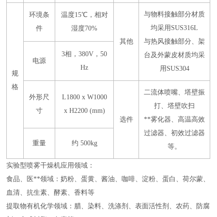
与物料接触部分材质
环境条
温度15℃，相对
均采用SUS316L
件
湿度70%
其他
与热风接触部分、架
3相，380V，50
台及外蒙皮材质均采
电源
Hz
用SUS304
规
格
二流体喷嘴、塔壁振
外形尺
L1800 x W1000
打、塔壁吹扫
寸
x H2200 (mm)
选件
**雾化器、高温高效
过滤器、初效过滤器
重量
约 500kg
等。
实验型喷雾干燥机应用领域：
食品、医**领域：奶粉、蛋黄、酱油、咖啡、淀粉、蛋白、荷尔蒙、
血清、抗生素、酵素、香料等
提取物有机化学领域：腊、染料、洗涤剂、表面活性剂、农药、防腐