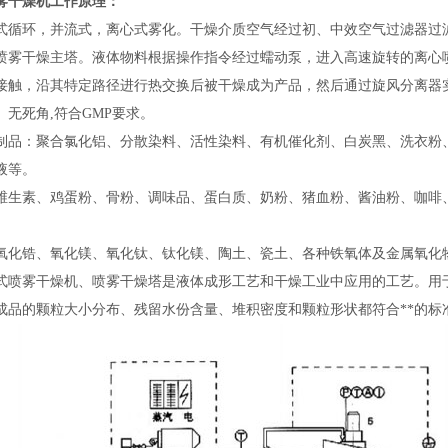
雾干燥机工作原理：
式循环，并流式，离心式雾化。干燥介质空气经过初、中效空气过滤器过
喷雾干燥主塔。液体物料根据操作指令经过蠕动泵，进入高速旋转的离心
接触，沿其特定路径进行热交换后被干燥成为产品，然后通过旋风分离器
无死角,符合GMP要求。
制品：聚合氯化铝、分散染料、活性染料、有机催化剂、白炭黑、洗衣粉
液等。
维生素、鸡蛋粉、骨粉、调味品、蛋白质、奶粉、猪血粉、酱油粉、咖啡
氧化锆、氧化镁、氧化钛、钛化镁、陶土、瓷土、各种铁氧体及金属氧化
式喷雾干燥机、喷雾干燥塔是液体成形工艺和干燥工业中应用的工艺。用
成品的颗粒大小分布、残留水份含量、堆积密度和颗粒形状都符合**的标