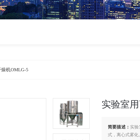
燥机OMLG-5
实验室用
简要描述：
实验
式，离心式雾化