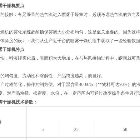
雾干燥机要点
滴的接触：有足够量的热气流进入喷雾干燥室时，必须考虑热气流的方向
干燥机的雾化系统必须确保雾滴大小分布均匀，这是至关重要的。因为这
锥体角度的设计：我们从生产近千台的喷雾干燥机组中获取了一些经验数
雾干燥机特点
度快，料液经雾化后，表面积大大增加，在与热风接触过程中，瞬间就可蒸发
好的均匀度、流动性和溶解性，产品纯度越高，质量好。
产过程简化，操作控制方便。对于湿含量40-60%（**物料可达90%
度。对产品粒径、松密度、水份，在一定范围内可通过改变操作条件进行
雾干燥机技术参数：
号
5
25
50