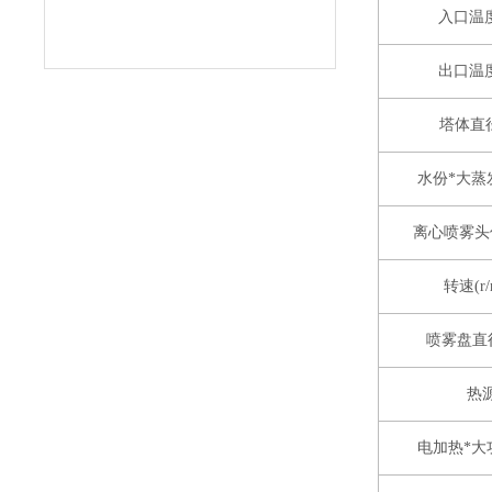
入口温度
出口温度
塔体直径
水份*大蒸发
离心喷雾头
转速(r/
喷雾盘直径
热
电加热*大功