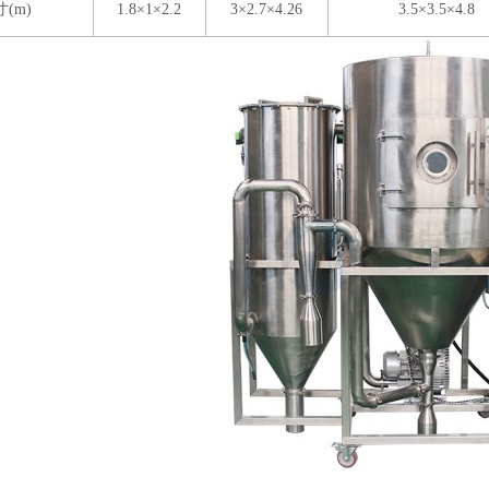
(m)
1.8×1×2.2
3×2.7×4.26
3.5×3.5×4.8