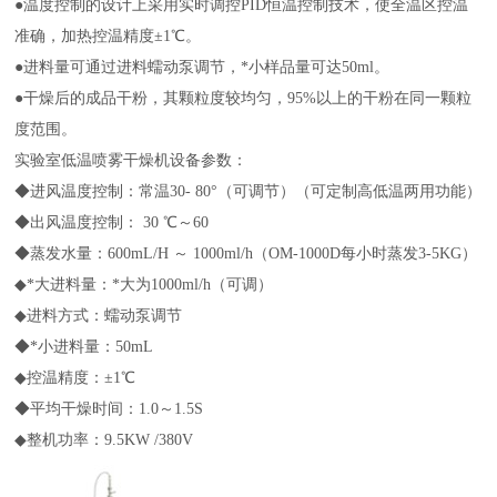
●温度控制的设计上采用实时调控PID恒温控制技术，使全温区控温
准确，加热控温精度±1℃。
●进料量可通过进料蠕动泵调节，*小样品量可达50ml。
●干燥后的成品干粉，其颗粒度较均匀，95%以上的干粉在同一颗粒
度范围。
实验室低温喷雾干燥机设备参数：
◆进风温度控制：常温30- 80°（可调节）（可定制高低温两用功能）
◆出风温度控制： 30 ℃～60
◆蒸发水量：600mL/H ～ 1000ml/h（OM-1000D每小时蒸发3-5KG）
◆*大进料量：*大为1000ml/h（可调）
◆进料方式：蠕动泵调节
◆*小进料量：50mL
◆控温精度：±1℃
◆平均干燥时间：1.0～1.5S
◆整机功率：9.5KW /380V