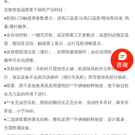
坏。
实验室低温喷雾干燥机产品特征：
●彩色LCD触摸屏参数显示：进风口温度/出风口温度/蠕动泵转速 /风
量/通针频率。
●全自动控制：一键式开机，设定喷雾工艺参数后，温度到达预定温
度，蠕动泵启动，触摸屏上显示，运行流程清晰显示。
●设有喷咀清洁器（通针），在喷咀被堵塞时，会自动清除，通针的
频率可自动调整。
●关机保护功能：关机时只需按停止键，机器除风机外立即停止运
行，保证设备不会因为误操作（强行关风机）而导致加热部分烧坏。
●喷雾、烘干及收集系统采用透明的**不锈钢材料制造，使干燥过程
在无污染的环境下进行。
●**全无油空压机，喷粉的颗径呈正态分布，流动性非常好，噪音非
常低，小于60db。
●二流体喷雾的雾化结构，整机采用**不锈钢材料制造，设计紧凑，
无需附属设备。